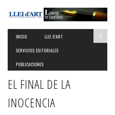
Pasar al contenido principal
INICIO
LLEI D'ART
Fo
SERVICIOS EDITORIALES
de
Fading Memories of the Sun
. Mat Collishaw
PUBLICACIONES
bú
EL FINAL DE LA
INOCENCIA