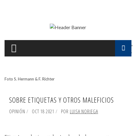
Pasar al contenido principal
F
d
Foto S. Hermann & F. Richter
b
SOBRE ETIQUETAS Y OTROS MALEFICIOS
OPINIÓN
OCT 18 2021
POR
LUISA NORIEGA