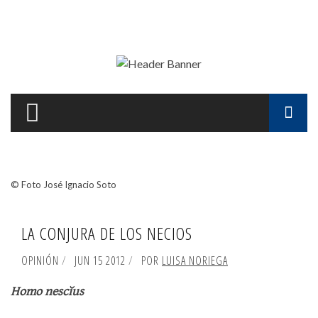
Pasar al contenido principal
F
d
© Foto José Ignacio Soto
b
LA CONJURA DE LOS NECIOS
OPINIÓN
JUN 15 2012
POR
LUISA NORIEGA
Homo nescĭus