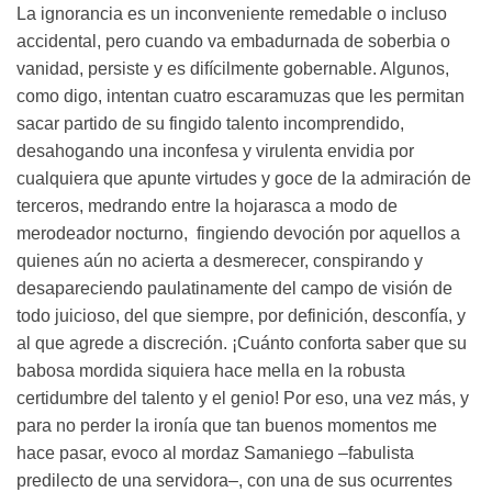
La ignorancia es un inconveniente remedable o incluso
accidental, pero cuando va embadurnada de soberbia o
vanidad, persiste y es difícilmente gobernable. Algunos,
como digo, intentan cuatro escaramuzas que les permitan
sacar partido de su fingido talento incomprendido,
desahogando una inconfesa y virulenta envidia por
cualquiera que apunte virtudes y goce de la admiración de
terceros, medrando entre la hojarasca a modo de
merodeador nocturno, fingiendo devoción por aquellos a
quienes aún no acierta a desmerecer, conspirando y
desapareciendo paulatinamente del campo de visión de
todo juicioso, del que siempre, por definición, desconfía, y
al que agrede a discreción. ¡Cuánto conforta saber que su
babosa mordida siquiera hace mella en la robusta
certidumbre del talento y el genio! Por eso, una vez más, y
para no perder la ironía que tan buenos momentos me
hace pasar, evoco al mordaz Samaniego –fabulista
predilecto de una servidora–, con una de sus ocurrentes