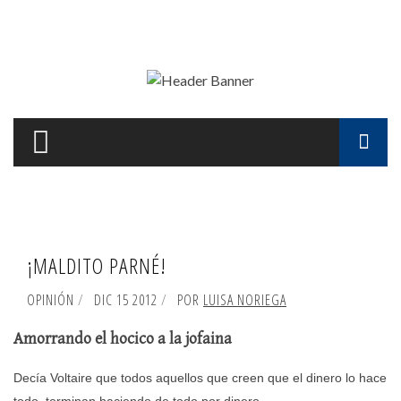
Pasar al contenido principal
F
d
b
¡MALDITO PARNÉ!
OPINIÓN
DIC 15 2012
POR
LUISA NORIEGA
Amorrando el hocico a la jofaina
Decía Voltaire que todos aquellos que creen que el dinero lo hace
todo, terminan haciendo de todo por dinero.