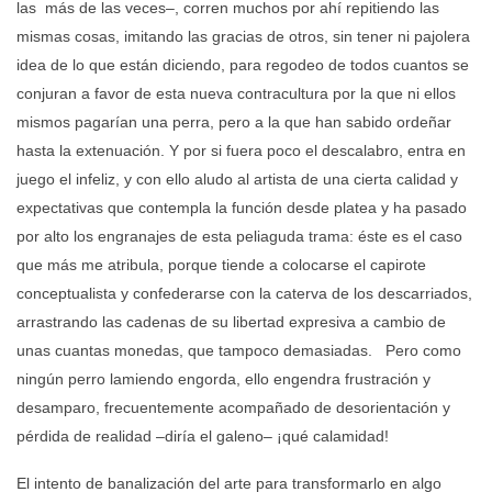
las más de las veces–, corren muchos por ahí repitiendo las
mismas cosas, imitando las gracias de otros, sin tener ni pajolera
idea de lo que están diciendo, para regodeo de todos cuantos se
conjuran a favor de esta nueva contracultura por la que ni ellos
mismos pagarían una perra, pero a la que han sabido ordeñar
hasta la extenuación. Y por si fuera poco el descalabro, entra en
juego el infeliz, y con ello aludo al artista de una cierta calidad y
expectativas que contempla la función desde platea y ha pasado
por alto los engranajes de esta peliaguda trama: éste es el caso
que más me atribula, porque tiende a colocarse el capirote
conceptualista y confederarse con la caterva de los descarriados,
arrastrando las cadenas de su libertad expresiva a cambio de
unas cuantas monedas, que tampoco demasiadas. Pero como
ningún perro lamiendo engorda, ello engendra frustración y
desamparo, frecuentemente acompañado de desorientación y
pérdida de realidad –diría el galeno– ¡qué calamidad!
El intento de banalización del arte para transformarlo en algo