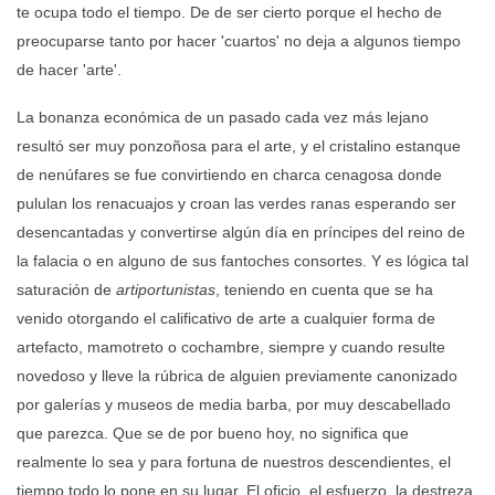
te ocupa todo el tiempo. De de ser cierto porque el hecho de
preocuparse tanto por hacer 'cuartos' no deja a algunos tiempo
de hacer 'arte'.
La bonanza económica de un pasado cada vez más lejano
resultó ser muy ponzoñosa para el arte, y el cristalino estanque
de nenúfares se fue convirtiendo en charca cenagosa donde
pululan los renacuajos y croan las verdes ranas esperando ser
desencantadas y convertirse algún día en príncipes del reino de
la falacia o en alguno de sus fantoches consortes. Y es lógica tal
saturación de
artiportunistas
, teniendo en cuenta que se ha
venido otorgando el calificativo de arte a cualquier forma de
artefacto, mamotreto o cochambre, siempre y cuando resulte
novedoso y lleve la rúbrica de alguien previamente canonizado
por galerías y museos de media barba, por muy descabellado
que parezca. Que se de por bueno hoy, no significa que
realmente lo sea y para fortuna de nuestros descendientes, el
tiempo todo lo pone en su lugar. El oficio, el esfuerzo, la destreza