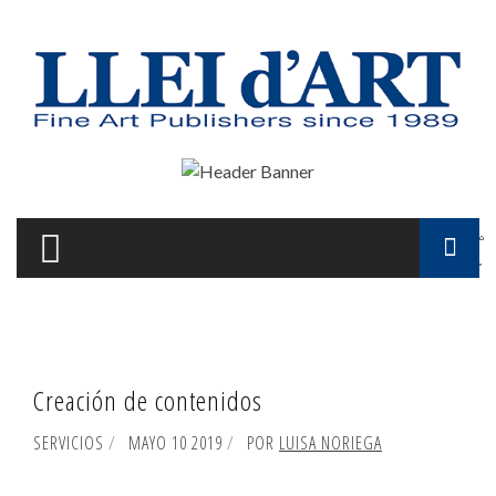
Pasar al contenido principal
F
d
b
Creación de contenidos
SERVICIOS
MAYO 10 2019
POR
LUISA NORIEGA