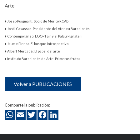
Arte
♦ Josep Puigmartí.
Socio de Mérito RCAB
♦ Jordi Casassas. Presidente del Ateneu Barcelonés
♦ Contemporáneo: LOOP Fair y el Palau Pignatelli
♦ Jaume Plensa. El bosque introspectivo
♦ Albert Mercadé: El papel del arte
♦ Instituto Barcelonés de Arte: Primeros frutos
Volver a PUBLICACIONES
Comparte la publicación: